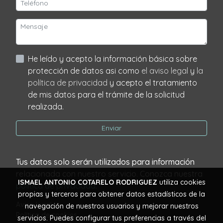
He leído y acepto la información básica sobre
protección de datos asi como
el aviso legal
y
la
política de privacidad
y acepto el tratamiento
de mis datos para el trámite de la solicitud
realizada.
Enviar
Tus datos solo serán utilizados para información
relacionada con nuestro servicio. Conozca nuestra
ISMAEL ANTONIO COTARELO RODRIGUEZ
utiliza cookies
política de privacidad
.
propias y terceros para obtener datos estadísticos de la
Aviso legal
navegación de nuestros usuarios y mejorar nuestros
Política de cookies
servicios. Puedes configurar tus preferencias a través del