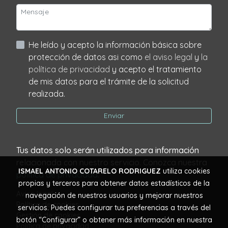
He leído y acepto la información básica sobre
protección de datos asi como
el aviso legal
y
la
política de privacidad
y acepto el tratamiento
de mis datos para el trámite de la solicitud
realizada.
Enviar
Tus datos solo serán utilizados para información
relacionada con nuestro servicio. Conozca nuestra
ISMAEL ANTONIO COTARELO RODRIGUEZ
utiliza cookies
política de privacidad
.
propias y terceros para obtener datos estadísticos de la
Aviso legal
navegación de nuestros usuarios y mejorar nuestros
Política de cookies
servicios. Puedes configurar tus preferencias a través del
Gestión de cookies
botón “Configurar” o obtener más información en nuestra
Política de privacidad