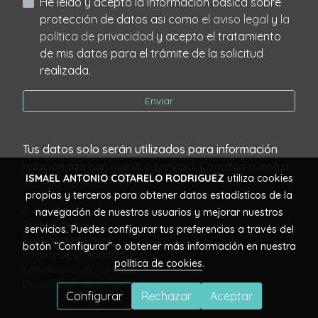
He leído y acepto la información básica sobre
protección de datos asi como
el aviso legal
y
la
política de privacidad
y acepto el tratamiento
de mis datos para el trámite de la solicitud
realizada.
Enviar
Tus datos solo serán utilizados para información
relacionada con nuestro servicio. Conozca nuestra
ISMAEL ANTONIO COTARELO RODRIGUEZ
utiliza cookies
política de privacidad
.
propias y terceros para obtener datos estadísticos de la
Aviso legal
navegación de nuestros usuarios y mejorar nuestros
Política de cookies
servicios. Puedes configurar tus preferencias a través del
Gestión de cookies
botón “Configurar” o obtener más información en nuestra
Política de privacidad
política de cookies
.
Condiciones de compra
Declaración de accesibilidad
Configurar
Rechazar
Aceptar