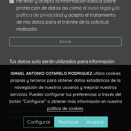
He leído y acepto la información básica sobre
protección de datos asi como
el aviso legal
y
la
política de privacidad
y acepto el tratamiento
de mis datos para el trámite de la solicitud
realizada.
Enviar
Tus datos solo serán utilizados para información
relacionada con nuestro servicio. Conozca nuestra
ISMAEL ANTONIO COTARELO RODRIGUEZ
utiliza cookies
política de privacidad
.
propias y terceros para obtener datos estadísticos de la
Aviso legal
navegación de nuestros usuarios y mejorar nuestros
Política de cookies
servicios. Puedes configurar tus preferencias a través del
Gestión de cookies
botón “Configurar” o obtener más información en nuestra
Política de privacidad
política de cookies
.
Condiciones de compra
Declaración de accesibilidad
Configurar
Rechazar
Aceptar