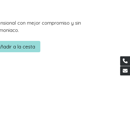
ensional con mejor compromiso y sin
moniaco.
ñadir a la cesta