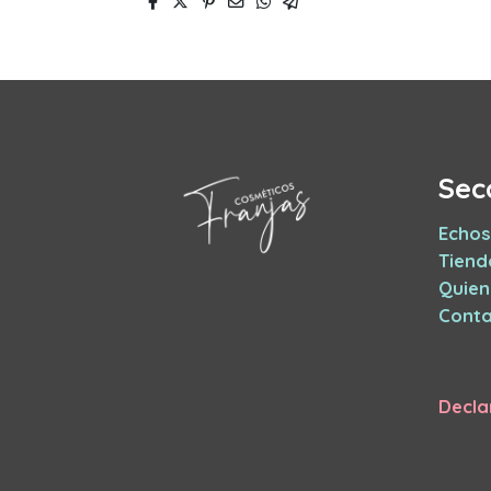
Sec
Echos
Tiend
Quie
Conta
Decla