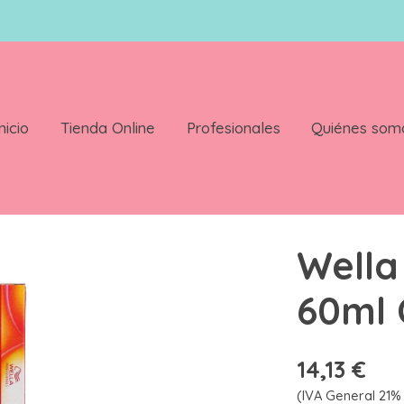
nicio
Tienda Online
Profesionales
Quiénes som
r 8/71
Wella
60ml 
14,13 €
(IVA General 21% 