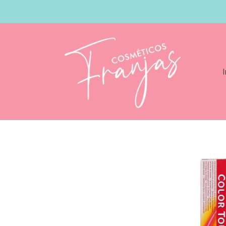
I
Catálogo
Wella Color Touch 60ml Colo