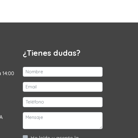
¿Tienes dudas?
a 14:00
 A
He leído y acepto la