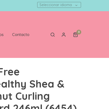
Seleccionar idioma
0
os
Contacto
Free
althy Shea &
ut Curling
rd 246ml (6454)