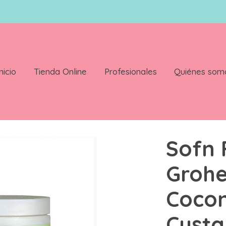
nicio
Tienda Online
Profesionales
Quiénes som
 Coconut Curling Custard 246ml (6454)
Sofn 
Grohe
Cocon
Custa