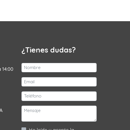
¿Tienes dudas?
a 14:00
 A
He leído y acepto la