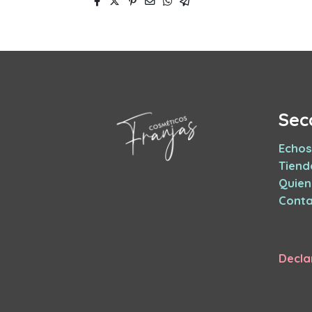
Sec
Echos
Tiend
Quie
Conta
Decla