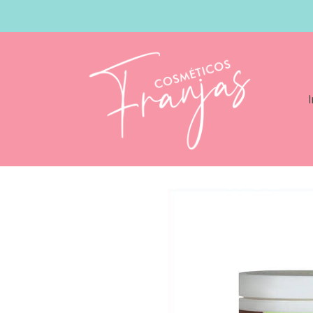
I
Catálogo
Sofn Free Grohealthy Shea &