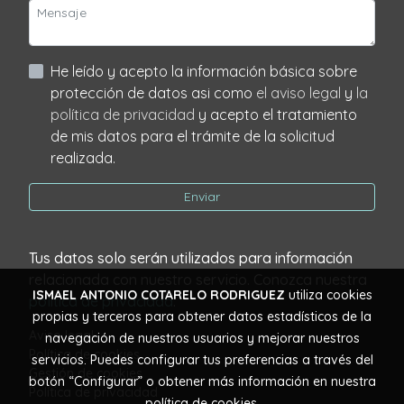
He leído y acepto la información básica sobre
protección de datos asi como
el aviso legal
y
la
política de privacidad
y acepto el tratamiento
de mis datos para el trámite de la solicitud
realizada.
Enviar
Tus datos solo serán utilizados para información
relacionada con nuestro servicio. Conozca nuestra
ISMAEL ANTONIO COTARELO RODRIGUEZ
utiliza cookies
política de privacidad
.
propias y terceros para obtener datos estadísticos de la
Aviso legal
navegación de nuestros usuarios y mejorar nuestros
Política de cookies
servicios. Puedes configurar tus preferencias a través del
Gestión de cookies
botón “Configurar” o obtener más información en nuestra
Política de privacidad
política de cookies
.