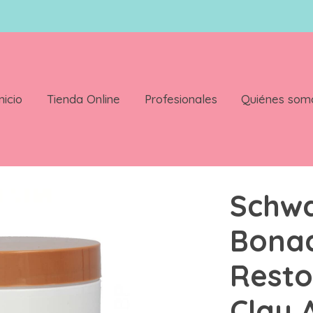
nicio
Tienda Online
Profesionales
Quiénes som
estore Tratamiento Clay Arcilla 500 ml
Schw
Bonac
Resto
Clay 