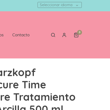
Seleccionar idioma
0
os
Contacto
arzkopf
ure Time
re Tratamiento
Arcilla 500 ml