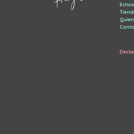
Echos
Tiend
Quie
Conta
Decla