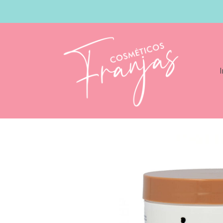
I
Catálogo
Schwarzkopf Bonacure Time R