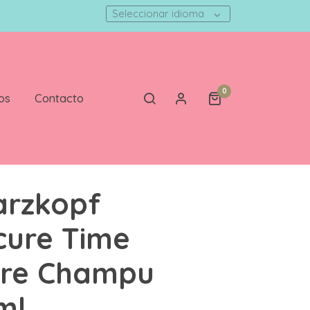
Seleccionar idioma
0
os
Contacto
arzkopf
ure Time
ore Champu
ml