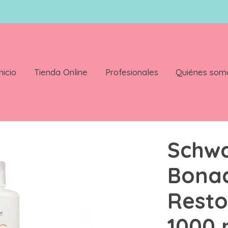
nicio
Tienda Online
Profesionales
Quiénes som
 Restore Champu 1000 ml
Schw
Bonac
Rest
1000 