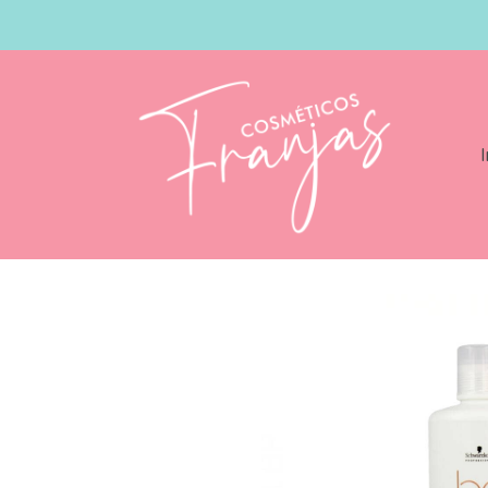
I
Catálogo
Schwarzkopf Bonacure Time