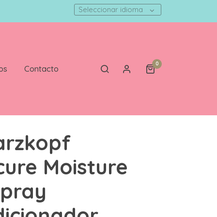
Seleccionar idioma
0
os
Contacto
arzkopf
ure Moisture
Spray
icionador