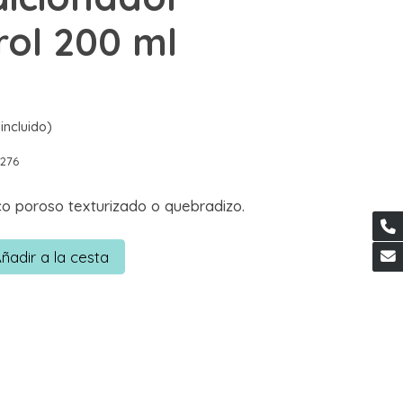
rol 200 ml
incluido)
276
co poroso texturizado o quebradizo.
ñadir a la cesta