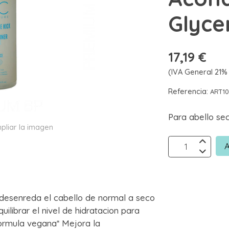
Glyce
17,19 €
(IVA General 21% 
Referencia:
ART10
Para abello se
pliar la imagen
A
esenreda el cabello de normal a seco
ilibrar el nivel de hidratacion para
Formula vegana* Mejora la