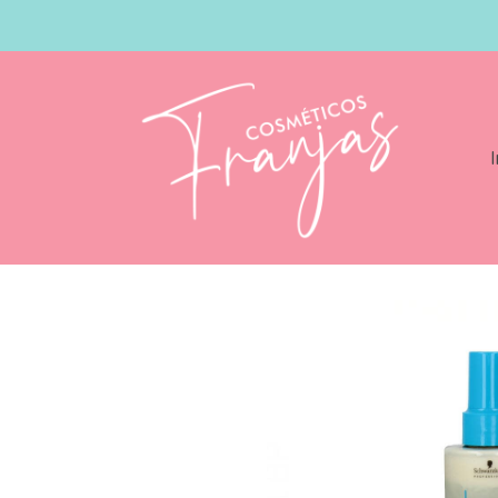
I
Catálogo
Schwarzkopf Bonacure Moist