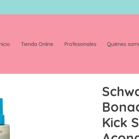
nicio
Tienda Online
Profesionales
Quiénes som
ure Kick Spray Acondicionador Glycerol 200 ml
Schw
Bonac
Kick 
Acond