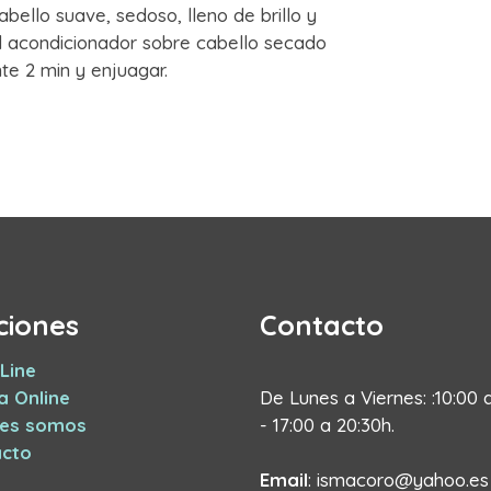
ello suave, sedoso, lleno de brillo y
l acondicionador sobre cabello secado
te 2 min y enjuagar.
ciones
Contacto
Line
a Online
De Lunes a Viernes: :10:00 
nes somos
- 17:00 a 20:30h.
cto
Email
: ismacoro@yahoo.es