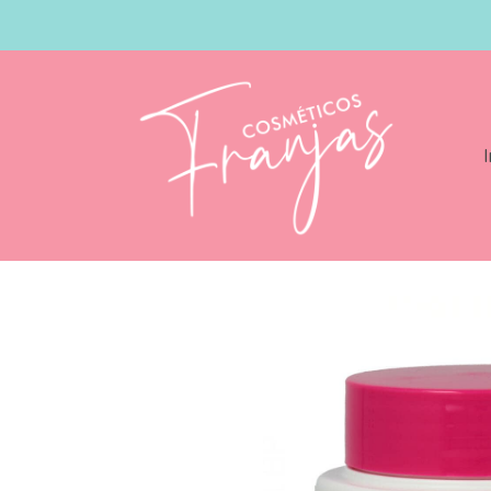
I
Catálogo
Schwarzkopf Bonacure Color