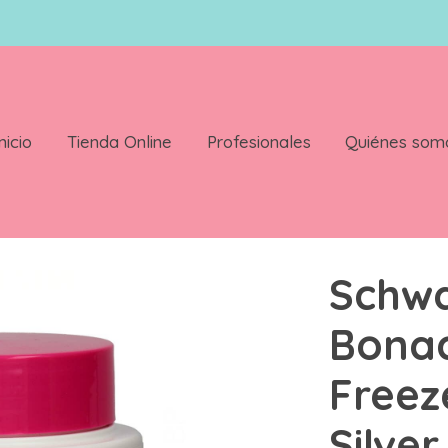
nicio
Tienda Online
Profesionales
Quiénes som
 Freeze Tratamiento Silver 200 ml
Schw
Bonac
Freez
Silve