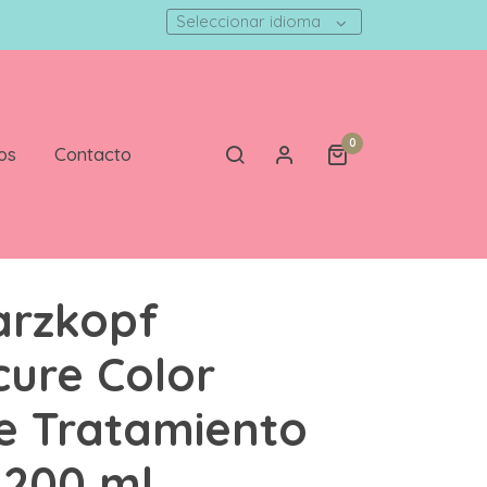
Seleccionar idioma
0
os
Contacto
arzkopf
ure Color
e Tratamiento
r 200 ml