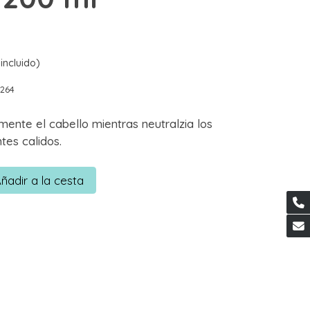
incluido)
264
mente el cabello mientras neutralzia los
tes calidos.
ñadir a la cesta