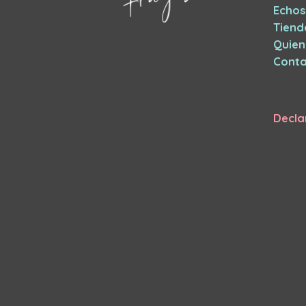
Echos
Tiend
Quie
Conta
Decla