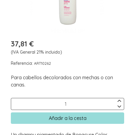
37,81 €
(IVA General 21% incluido)
Referencia:
ART10262
Para cabellos decolorados con mechas o con
canas.
Añadir a la cesta
Un champu pigmentado de Bonacure Color