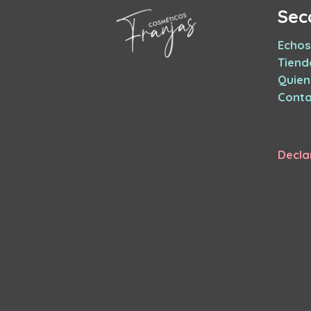
Sec
Echos
Tiend
Quie
Conta
Decla