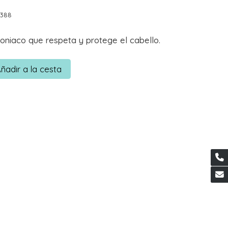
0388
oniaco que respeta y protege el cabello.
ñadir a la cesta