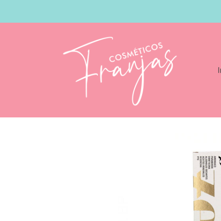
I
Catálogo
Salerm Zero Color 7 44