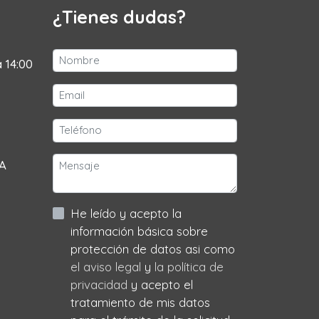
¿Tienes dudas?
a 14:00
 A
He leído y acepto la
información básica sobre
protección de datos asi como
el aviso legal
y
la política de
privacidad
y acepto el
tratamiento de mis datos