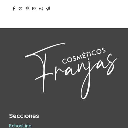
Secciones
EchosLine