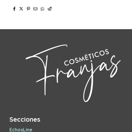
Secciones
EchosLine