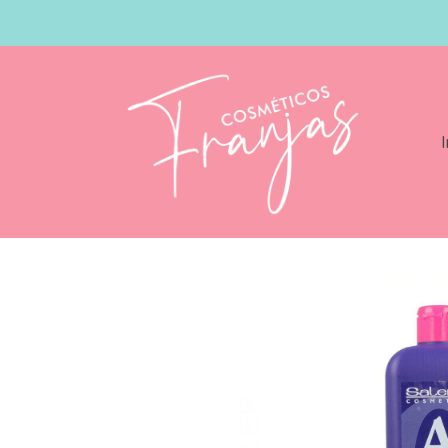
I
Catálogo
Salerm Activador En Crema 