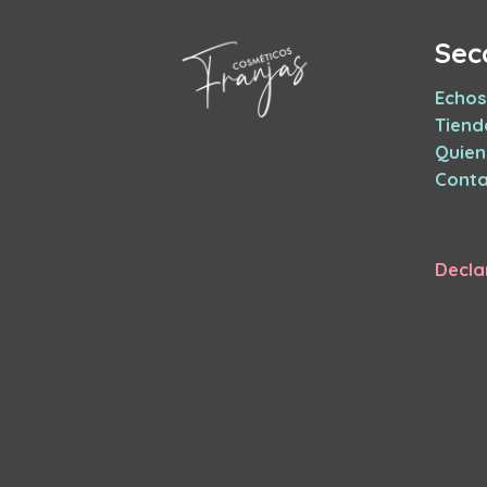
Sec
Echos
Tiend
Quie
Conta
Decla