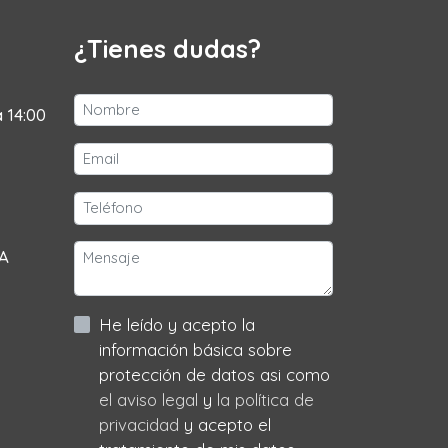
¿Tienes dudas?
a 14:00
 A
He leído y acepto la
información básica sobre
protección de datos asi como
el aviso legal
y
la política de
privacidad
y acepto el