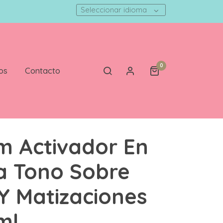
Seleccionar idioma
0
os
Contacto
m Activador En
a Tono Sobre
Y Matizaciones
ml