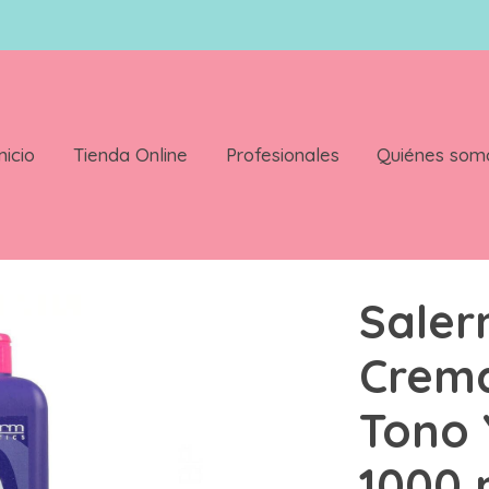
nicio
Tienda Online
Profesionales
Quiénes som
Tono Sobre Tono Y Matizaciones 1000 ml
Saler
Crem
Tono 
1000 