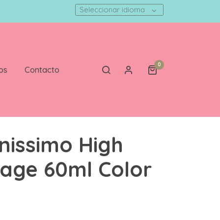
Seleccionar idioma
0
os
Contacto
nissimo High
age 60ml Color