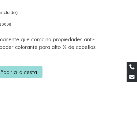
incluido)
180008
manente que combina propiedades anti-
 poder colorante para alto % de cabellos
ñadir a la cesta