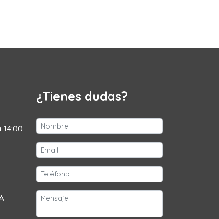
¿Tienes dudas?
a 14:00
 A