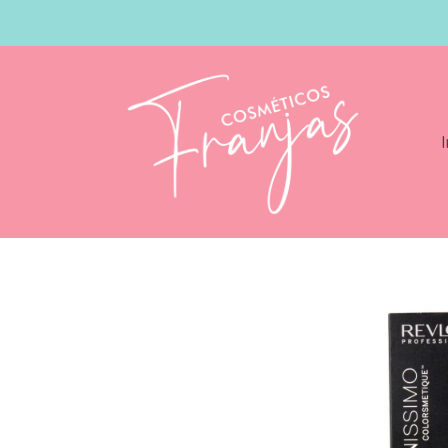
I
Catálogo
Revlonissimo High Coverage