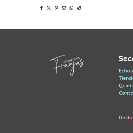
Sec
Echos
Tiend
Quie
Conta
Decla