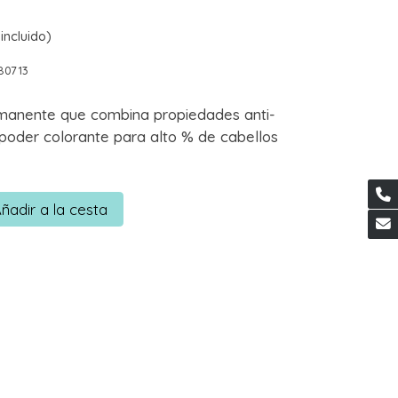
incluido)
80713
manente que combina propiedades anti-
 poder colorante para alto % de cabellos
ñadir a la cesta