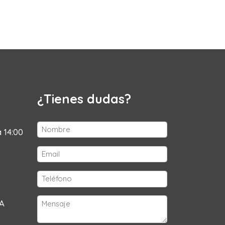
¿Tienes dudas?
a 14:00
 A