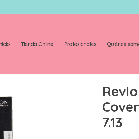
nicio
Tienda Online
Profesionales
Quiénes som
60ml Color 7.13
Revlo
Cover
7.13