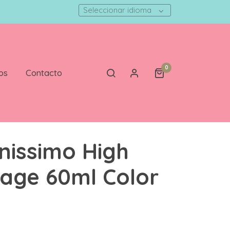
Seleccionar idioma
0
os
Contacto
nissimo High
age 60ml Color