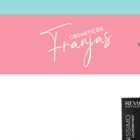
I
Catálogo
Revlonissimo High Coverage 