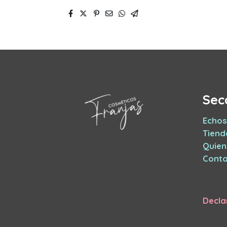
Sec
Echos
Tiend
Quie
Conta
Decla