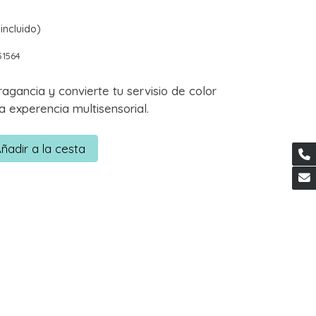
incluido)
51564
ragancia y convierte tu servisio de color
a experencia multisensorial.
ñadir a la cesta