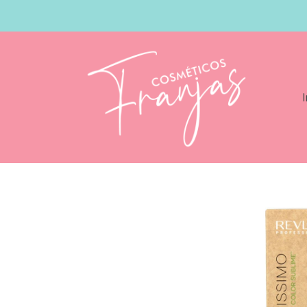
I
Catálogo
Revlonissimo Color Sublime 7