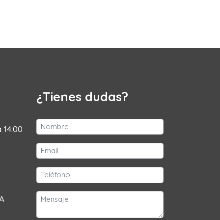
¿Tienes dudas?
a 14:00
 A