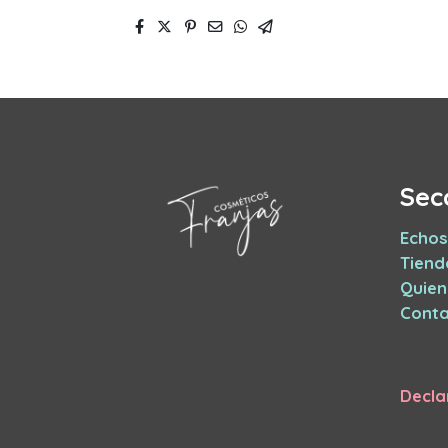
Sec
Echos
Tiend
Quie
Conta
Decla