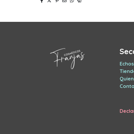
Sec
Echos
Tiend
Quie
Conta
Decla