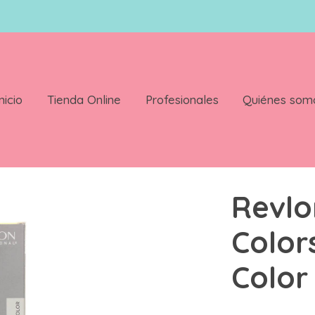
nicio
Tienda Online
Profesionales
Quiénes som
metique 60ml Color Pure/C 400
Revlo
Color
Color