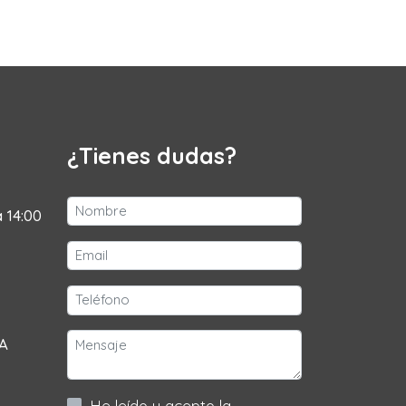
¿Tienes dudas?
a 14:00
 A
He leído y acepto la