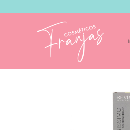
I
Catálogo
Revlon Revlonissimo Colors