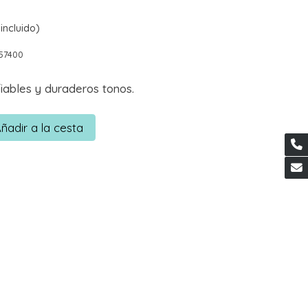
incluido)
57400
ables y duraderos tonos.
ñadir a la cesta