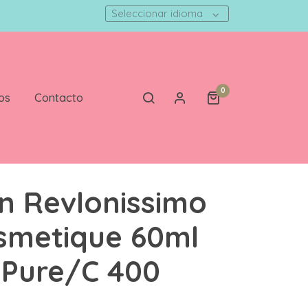
Seleccionar idioma
0
os
Contacto
n Revlonissimo
smetique 60ml
 Pure/C 400