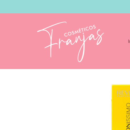
I
Catálogo
Revlon Revlonissimo Colorsm