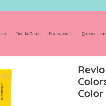
nicio
Tienda Online
Profesionales
Quiénes som
etique 60ml Color 7.31
Revlo
Color
Color 