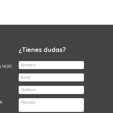
¿Tienes dudas?
a 14:00
 A