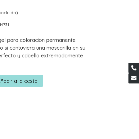
incluido)
14731
el para coloracion permanente
 si contuviera una mascarilla en su
 perfecto y cabello extremadamente
ñadir a la cesta