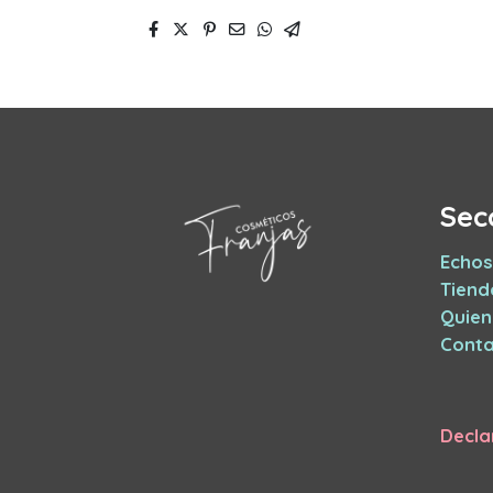
Sec
Echos
Tiend
Quie
Conta
Decla