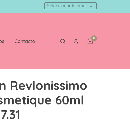
Seleccionar idioma
0
os
Contacto
n Revlonissimo
smetique 60ml
7.31