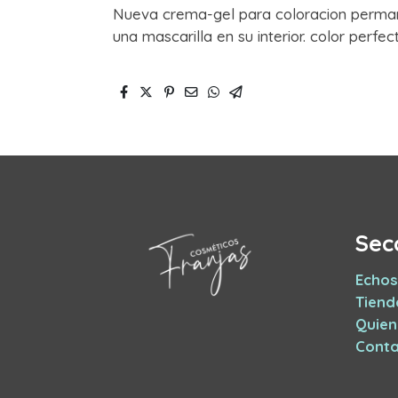
Nueva crema-gel para coloracion perman
una mascarilla en su interior. color perf
Sec
Echos
Tiend
Quie
Conta