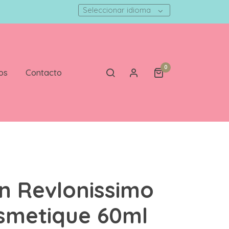
Seleccionar idioma
0
os
Contacto
n Revlonissimo
smetique 60ml