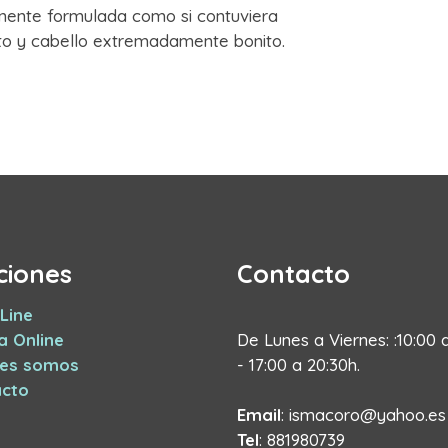
ente formulada como si contuviera
ecto y cabello extremadamente bonito.
ciones
Contacto
Line
a Online
De Lunes a Viernes: :10:00 
nes somos
- 17:00 a 20:30h.
cto
Email
: ismacoro@yahoo.es
Tel
: 881980739