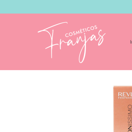
I
Catálogo
Revlon Revlonissimo Colorsm