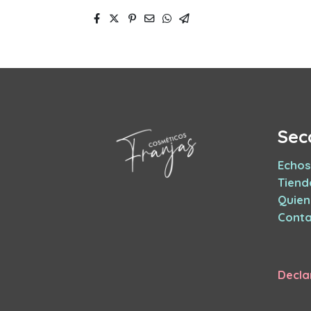
Sec
Echos
Tiend
Quie
Conta
Decla