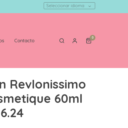
Seleccionar idioma
0
os
Contacto
n Revlonissimo
smetique 60ml
 6.24