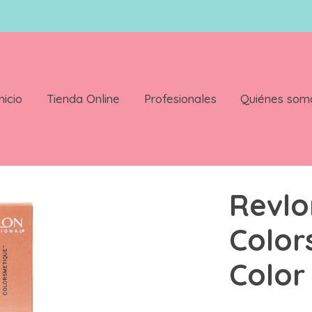
nicio
Tienda Online
Profesionales
Quiénes som
etique 60ml Color 6.24
Revlo
Color
Color