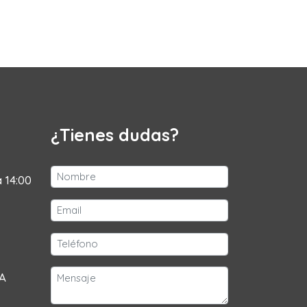
¿Tienes dudas?
a 14:00
 A