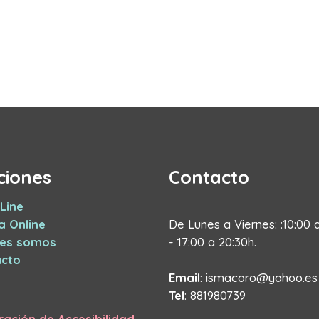
ciones
Contacto
Line
a Online
De Lunes a Viernes: :10:00 
nes somos
- 17:00 a 20:30h.
cto
Email
: ismacoro@yahoo.es
Tel
: 881980739
ración de Accesibilidad