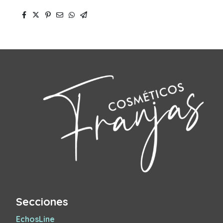
Secciones
EchosLine