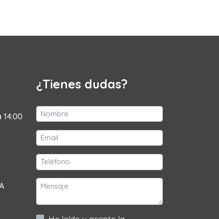
¿Tienes dudas?
a 14:00
 A
He leído y acepto la