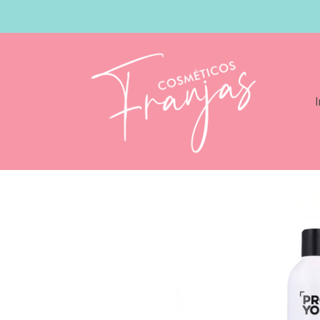
I
Catálogo
Revlon Pro You The Toner Ne