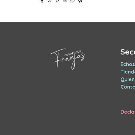
Sec
Echos
Tiend
Quie
Conta
Decla