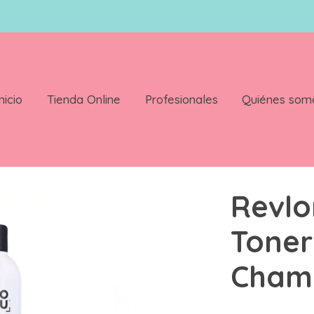
nicio
Tienda Online
Profesionales
Quiénes som
utralizing Champu 350 ml
Revlo
Toner
Cham