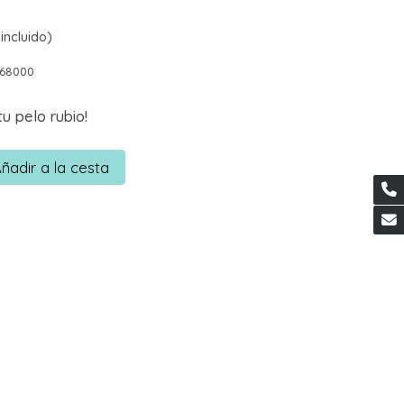
incluido)
868000
tu pelo rubio!
ñadir a la cesta