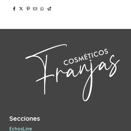
Secciones
EchosLine