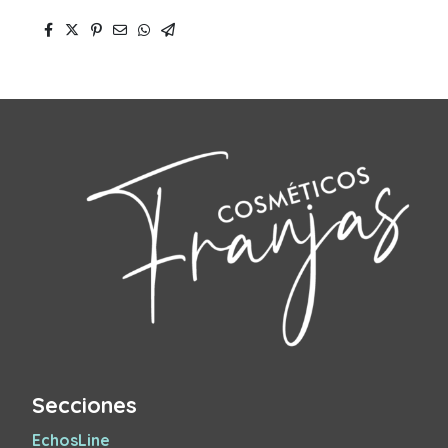
Secciones
EchosLine