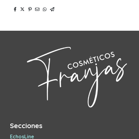
Secciones
EchosLine