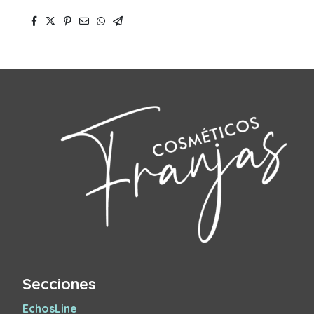
Secciones
EchosLine