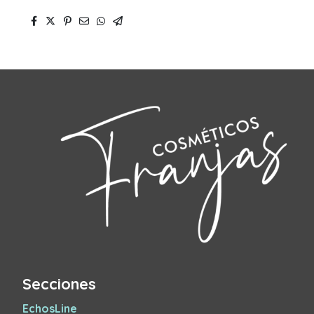
Secciones
EchosLine