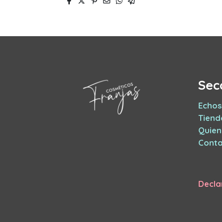
Sec
Echos
Tiend
Quie
Conta
Decla