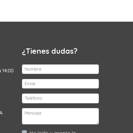
¿Tienes dudas?
a 14:00
 A
He leído y acepto la