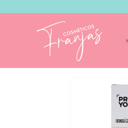
I
Catálogo
Revlon Pro You The Color Ma