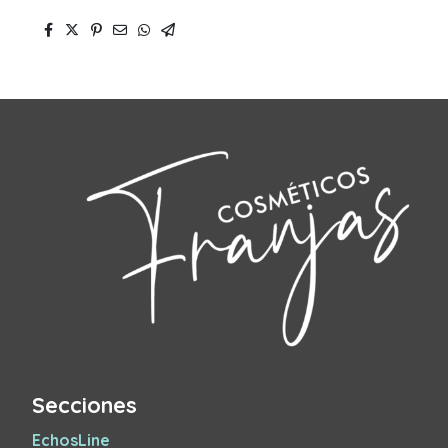
Secciones
EchosLine