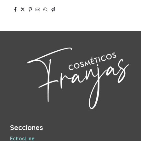
Secciones
EchosLine