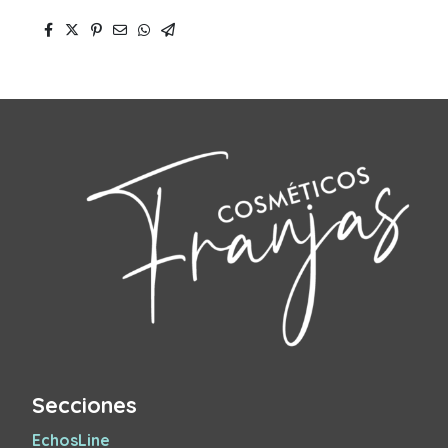
Secciones
EchosLine