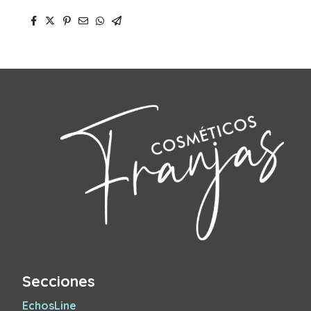
Secciones
EchosLine