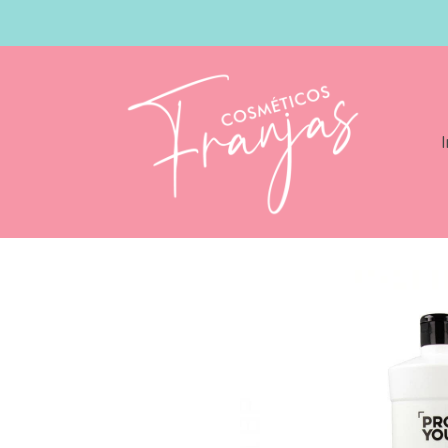
I
Catálogo
Revlon Pro You Oxidante 40 