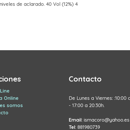
niveles de aclarado. 40 Vol (12%) 4
ciones
Contacto
Line
a Online
De Lunes a Viernes: :10:00 
nes somos
- 17:00 a 20:30h.
cto
Email
: ismacoro@yahoo.es
Tel
: 881980739