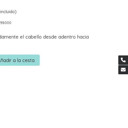
incluido)
398000
damente el cabello desde adentro hacia
ñadir a la cesta