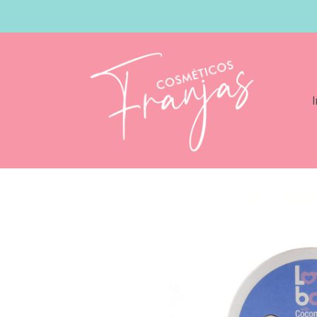
I
Catálogo
Revlon Lottabody Shape Me 