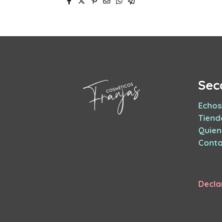
Sec
Echos
Tiend
Quie
Conta
Decla