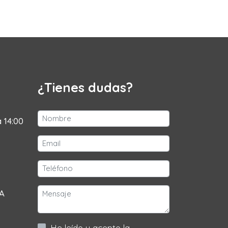
¿Tienes dudas?
a 14:00
 A
He leído y acepto la