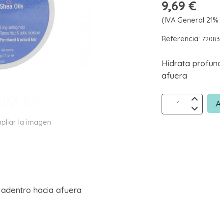
9,69 €
(IVA General 21% 
Referencia:
7208
Hidrata profun
afuera
A
pliar la imagen
 adentro hacia afuera