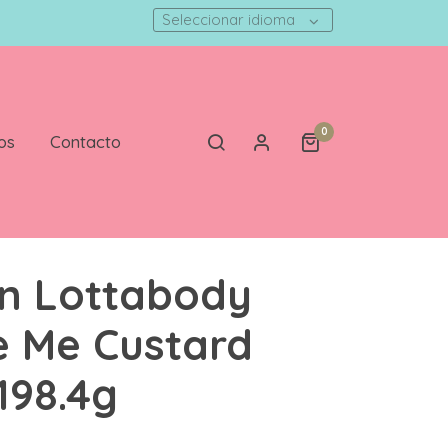
Seleccionar idioma
0
os
Contacto
n Lottabody
 Me Custard
198.4g