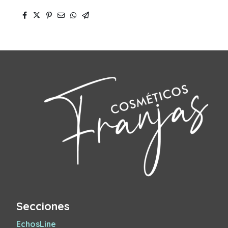
Secciones
EchosLine