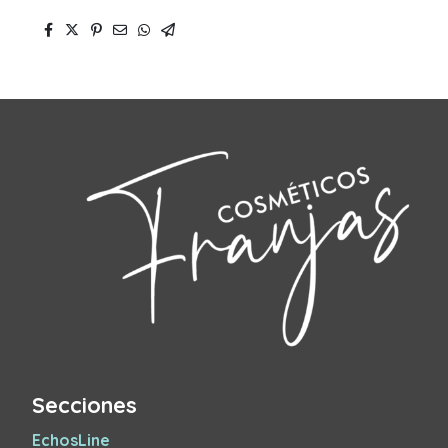
Secciones
EchosLine