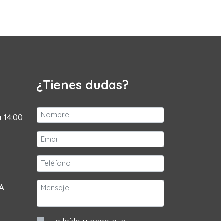
¿Tienes dudas?
a 14:00
 A
He leído y acepto la