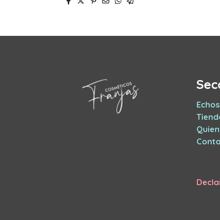
Sec
Echos
Tiend
Quie
Conta
Decla