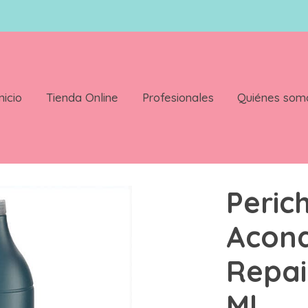
nicio
Tienda Online
Profesionales
Quiénes som
dor Repair Suav-e 1800 Ml
Perich
Acond
Repai
Ml