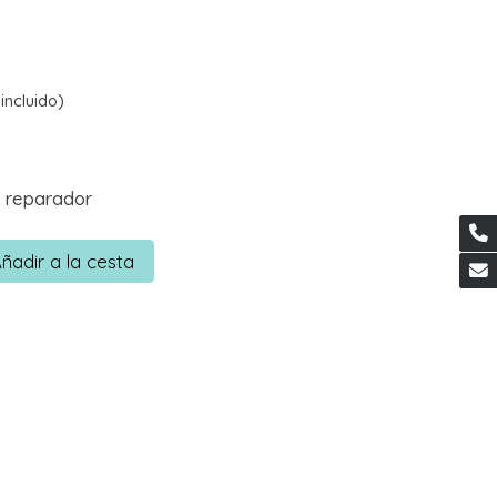
incluido)
 reparador
ñadir a la cesta