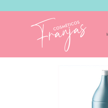
I
Catálogo
Periche Nutritif Acondiciona