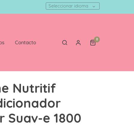
Seleccionar idioma
0
os
Contacto
e Nutritif
icionador
r Suav-e 1800