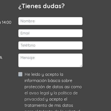
¿Tienes dudas?
a 14:00
 A
He leído y acepto la
información básica sobre
protección de datos asi como
el aviso legal
y
la política de
privacidad
y acepto el
tratamiento de mis datos