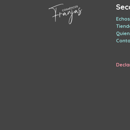
Sec
Echos
Tiend
Quie
Conta
Decla