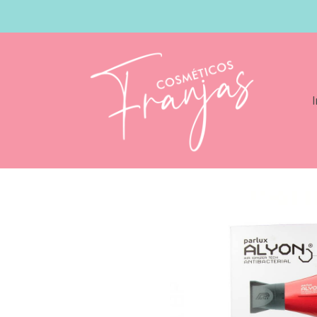
I
Catálogo
Parlux Secador Alyon Rojo