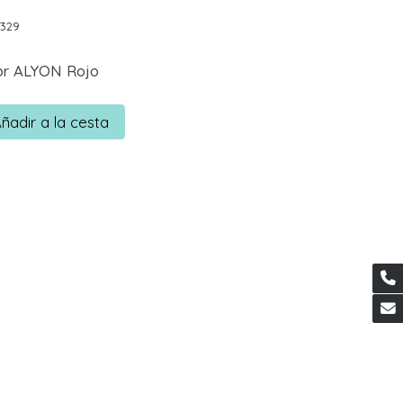
0329
dor ALYON Rojo
ñadir a la cesta