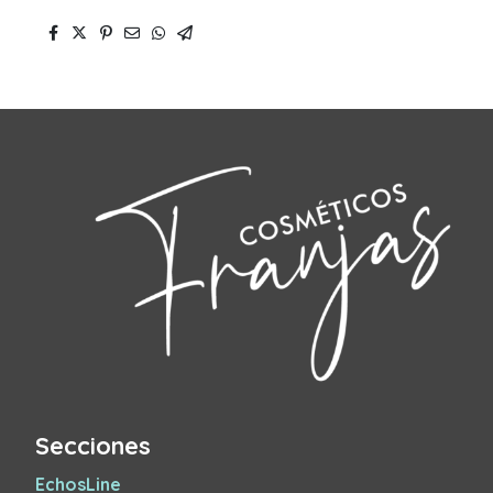
Secciones
EchosLine