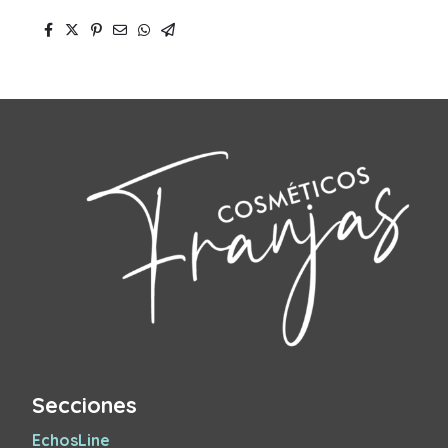
Secciones
EchosLine