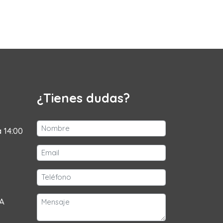
¿Tienes dudas?
a 14:00
 A