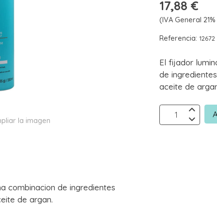
17,88 €
(IVA General 21% 
Referencia:
12672
El fijador lum
de ingrediente
aceite de argan
A
pliar la imagen
na combinacion de ingredientes
eite de argan.