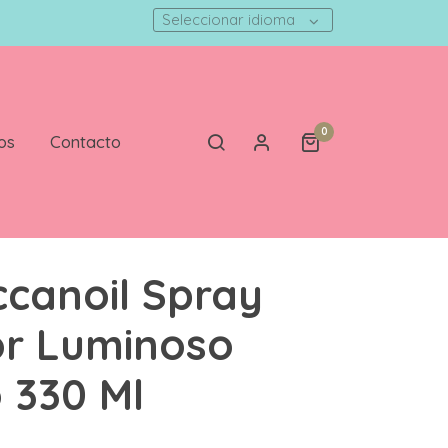
Seleccionar idioma
0
os
Contacto
canoil Spray
or Luminoso
 330 Ml