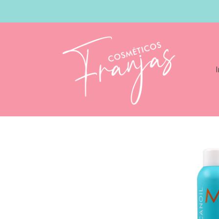
I
Catálogo
Moroccanoil Spray Fijador 