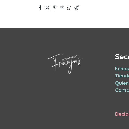
Sec
Echos
Tiend
Quie
Conta
Decla