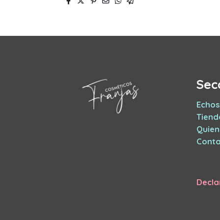
Sec
Echos
Tiend
Quie
Conta
Decla