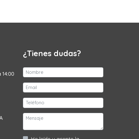
¿Tienes dudas?
a 14:00
 A
He leído y acepto la