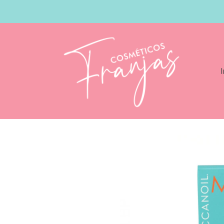
I
Catálogo
Moroccanoil Spray Brillo Int