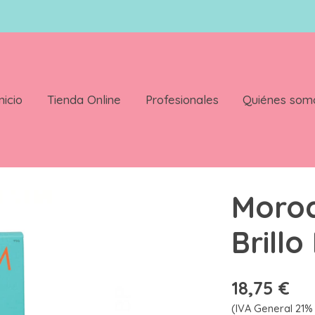
nicio
Tienda Online
Profesionales
Quiénes som
enso 100ml
Moroc
Brill
18,75 €
(IVA General 21% 