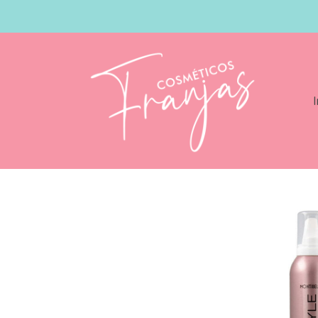
I
Catálogo
Montibello Espuma Finalstyle