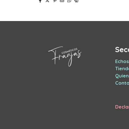
Sec
Echos
Tiend
Quie
Conta
Decla