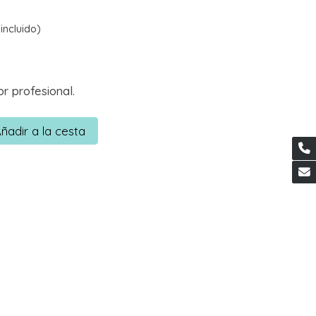
incluido)
r profesional.
ñadir a la cesta