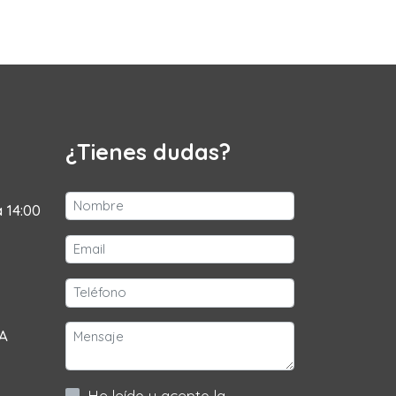
¿Tienes dudas?
a 14:00
 A
He leído y acepto la