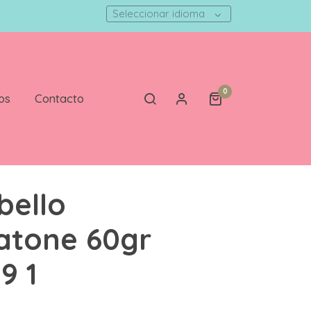
Seleccionar idioma
0
os
Contacto
bello
atone 60gr
9 1