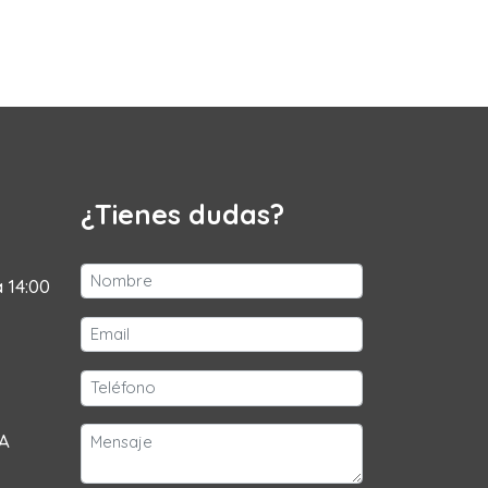
¿Tienes dudas?
a 14:00
 A