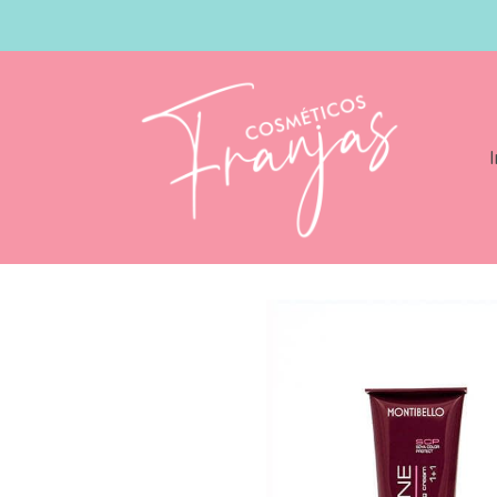
I
Catálogo
Montibello Cromatone 60gr C