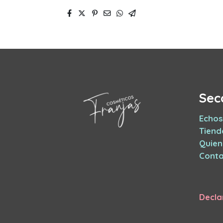
Sec
Echos
Tiend
Quie
Conta
Decla