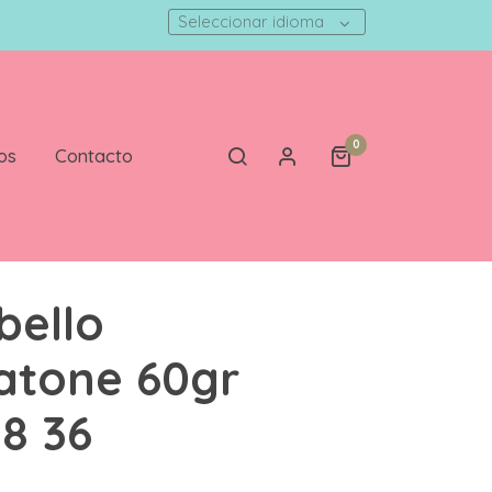
Seleccionar idioma
0
os
Contacto
bello
atone 60gr
 8 36