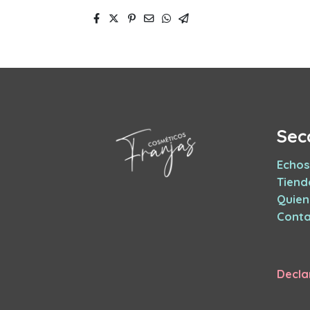
Sec
Echos
Tiend
Quie
Conta
Decla