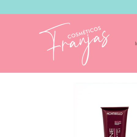
I
Catálogo
Montibello Cromatone 60gr C