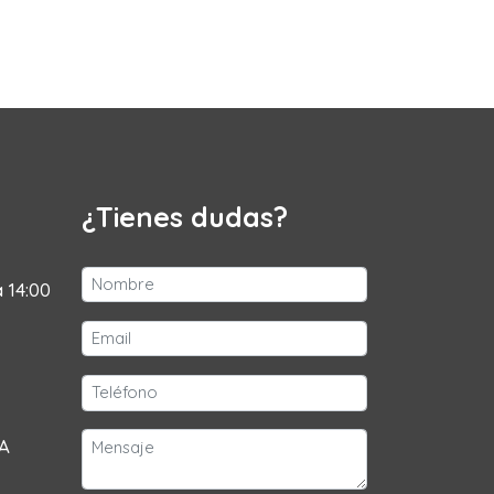
¿Tienes dudas?
a 14:00
 A