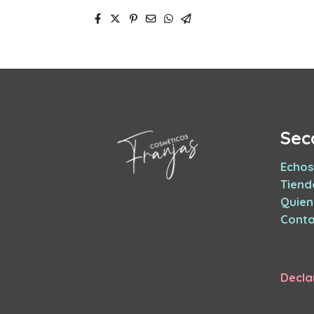
Sec
Echos
Tiend
Quie
Conta
Decla