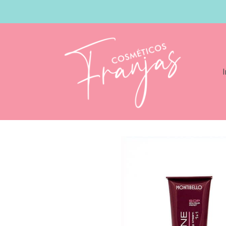
I
Catálogo
Montibello Cromatone 60gr C