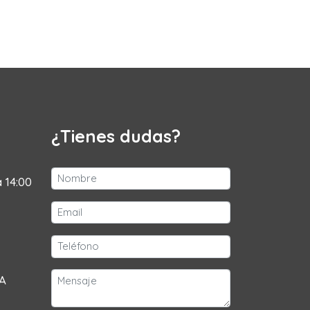
¿Tienes dudas?
a 14:00
 A