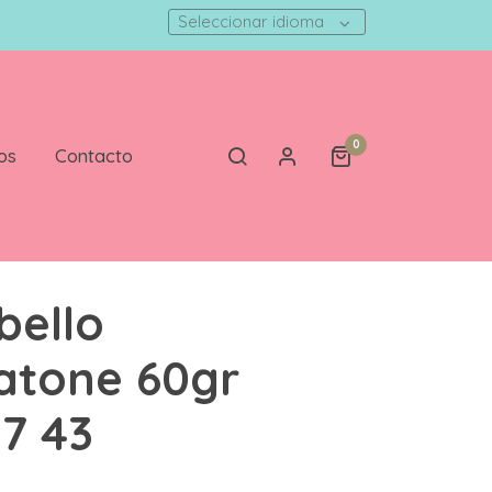
Seleccionar idioma
0
os
Contacto
bello
atone 60gr
 7 43